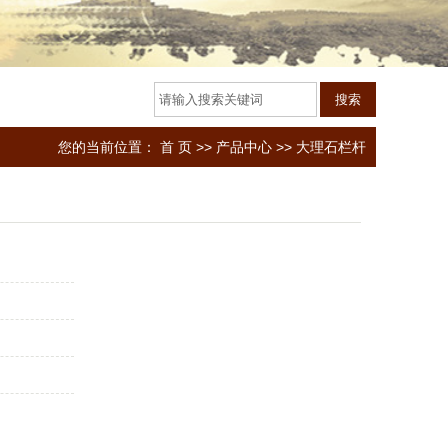
您的当前位置：
首 页
>>
产品中心
>>
大理石栏杆