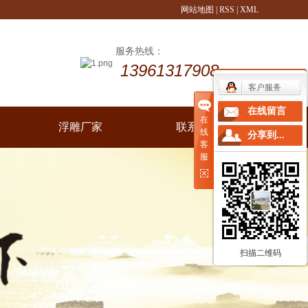
网站地图
|
RSS
|
XML
服务热线：
13961317908
客户服务
在线留言
在
浮雕厂家
联系我们
线
分享到...
客
服
扫描二维码