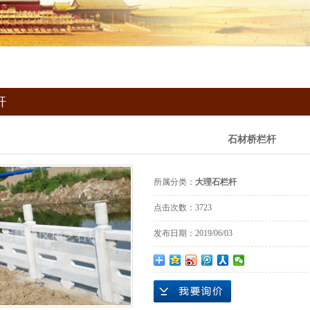
石材桥栏杆
大理石栏杆
杆
石材桥栏杆
所属分类：
大理石栏杆
点击次数：
3723
发布日期：
2019/06/03