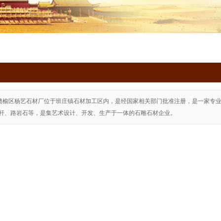
石材桥栏杆
大理石栏杆
赣榆区杨艺石材厂位于班庄镇石材加工区内，是经国家相关部门批准注册，是一家专业
杆、路岩石等，是集艺术设计、开发、生产于一体的石雕石材企业。