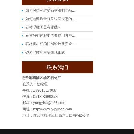
如何保护和维护石材雕刻作品...
如何选购质量好又经济实惠的...
石材浮雕工艺有哪些？
石材雕刻过程中需要使用哪些...
石材桥栏杆的防滑设计及安全...
砂岩浮雕的主要表现形式
联系我们
连云港赣榆区杨艺石材厂
联系人：杨经理
手机：13961317908
传真：0518-86993585
邮箱：yangyisc@126.com
网址：http://www.lygyyscc.com
地址：连云港赣榆班庄高速出口右拐2公里